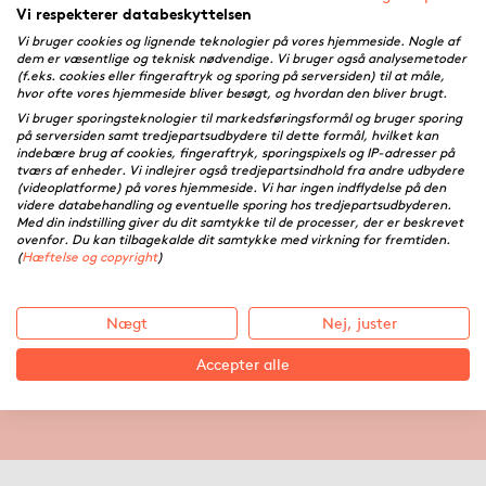
Vi respekterer databeskyttelsen
Vi bruger cookies og lignende teknologier på vores hjemmeside. Nogle af
dem er væsentlige og teknisk nødvendige. Vi bruger også analysemetoder
(f.eks. cookies eller fingeraftryk og sporing på serversiden) til at måle,
hvor ofte vores hjemmeside bliver besøgt, og hvordan den bliver brugt.
Vi bruger sporingsteknologier til markedsføringsformål og bruger sporing
på serversiden samt tredjepartsudbydere til dette formål, hvilket kan
indebære brug af cookies, fingeraftryk, sporingspixels og IP-adresser på
tværs af enheder. Vi indlejrer også tredjepartsindhold fra andre udbydere
(videoplatforme) på vores hjemmeside. Vi har ingen indflydelse på den
videre databehandling og eventuelle sporing hos tredjepartsudbyderen.
Med din indstilling giver du dit samtykke til de processer, der er beskrevet
ovenfor. Du kan tilbagekalde dit samtykke med virkning for fremtiden.
(
Hæftelse og copyright
)
7 trin fra idé til bogudgivelse
Nægt
Nej, juster
Accepter alle
06.03.2026 ·
Lisbeth Jensen