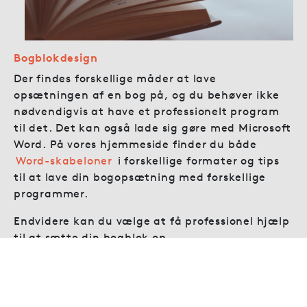
Bogblokdesign
Der findes forskellige måder at lave
opsætningen af en bog på, og du behøver ikke
nødvendigvis at have et professionelt program
til det. Det kan også lade sig gøre med Microsoft
Word. På vores hjemmeside finder du både
Word-skabeloner
i forskellige formater og tips
til at lave din bogopsætning med forskellige
programmer.
Endvidere kan du vælge at få professionel hjælp
til at sætte din bogblok op.
Bogblokdesign Premium
er en skræddersyet
løsning til netop din bog. Premium er et oplagt
valg, hvis der er tale om avancerede